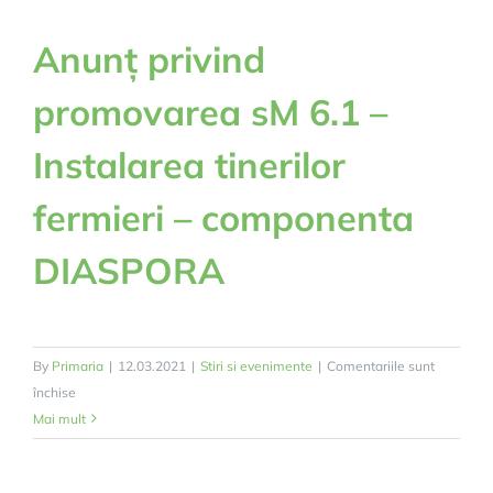
Acțiune
Anunț privind
pentru
protecția
promovarea sM 6.1 –
apelor
împotriva
Instalarea tinerilor
poluării
cu
fermieri – componenta
nitrați
din
DIASPORA
surse
agricole
–
Comuna
By
Primaria
|
12.03.2021
|
Stiri si evenimente
|
Comentariile sunt
Valea
pentru
închise
Lungă
Anunț
Mai mult
privind
promovarea