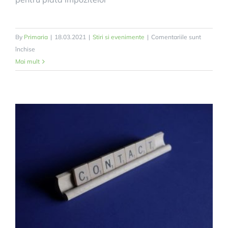
By
Primaria
|
18.03.2021
|
Stiri si evenimente
|
Comentariile sunt
pentru
închise
ANUNȚ-
Mai mult
TERMEN
DE
PLATĂ
TAXE
ȘI
IMPOZITE
LOCALE