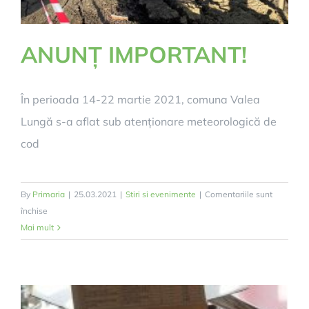
ANUNȚ IMPORTANT!
În perioada 14-22 martie 2021, comuna Valea
Lungă s-a aflat sub atenționare meteorologică de
cod
By
Primaria
|
25.03.2021
|
Stiri si evenimente
|
Comentariile sunt
pentru
închise
ANUNȚ
Mai mult
IMPORTANT!