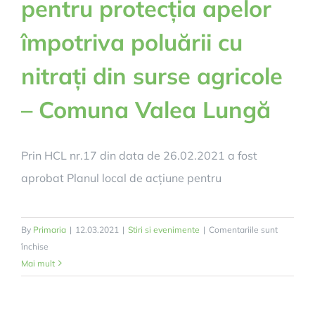
pentru protecția apelor
împotriva poluării cu
nitrați din surse agricole
– Comuna Valea Lungă
Prin HCL nr.17 din data de 26.02.2021 a fost
aprobat Planul local de acțiune pentru
By
Primaria
|
12.03.2021
|
Stiri si evenimente
|
Comentariile sunt
pentru
închise
ANUNȚ
Mai mult
IMPORTANT!
Programul
de