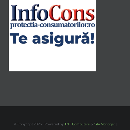
© Copyright
2026 | Powered by
TNT Computers
&
City Manager
|