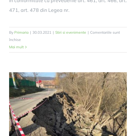
În conformitate cu prevederile art. 461, art. 466, art.
471, art. 478 din Legea nr.
By
Primaria
|
30.03.2021
|
Stiri si evenimente
|
Comentariile sunt
pentru
închise
Anunț
Mai mult
Important