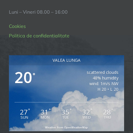
Luni – Vineri 08.00 – 16:00
Cookies
Politica de confidentialitate
VALEA LUNGA
20
scattered clouds
°
48% humidity
wind: 1m/s NW
H 20 • L 20
27
31
35
32
28
°
°
°
°
°
SUN
MON
TUE
WED
THU
Weather from OpenWeatherMap