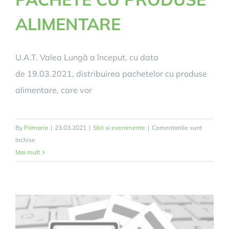
ALIMENTARE
U.A.T. Valea Lungă a început, cu data
de 19.03.2021, distribuirea pachetelor cu produse
alimentare, care vor
By
Primaria
|
23.03.2021
|
Stiri si evenimente
|
Comentariile sunt
pentru
închise
ANUNȚ
Mai mult
P.O.A.D.
PACHETE
CU
PRODUSE
ALIMENTARE