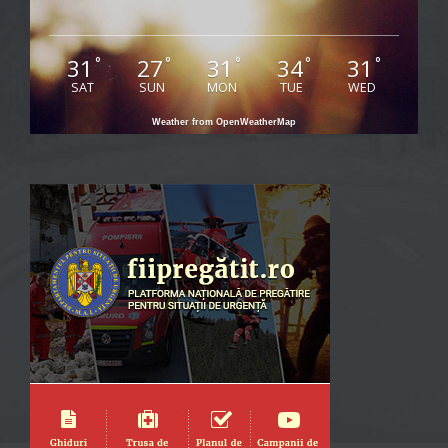
31
27
31
34
31
°
°
°
°
°
SAT
SUN
MON
TUE
WED
Weather from OpenWeatherMap