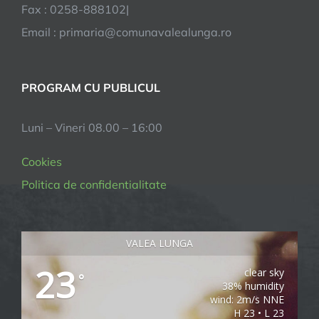
Fax : 0258-888102|
Email : primaria@comunavalealunga.ro
PROGRAM CU PUBLICUL
Luni – Vineri 08.00 – 16:00
Cookies
Politica de confidentialitate
VALEA LUNGA
23
clear sky
°
38% humidity
wind: 2m/s NNE
H 23 • L 23