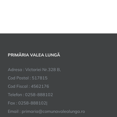
PRIMĂRIA VALEA LUNGĂ
Adresa : Victoriei Nr.328 B,
Cod Postal : 517815
Cod Fiscal : 4562176
Telefon : 0258-888102
Fax : 0258-888102|
Email : primaria@comunavalealunga.ro