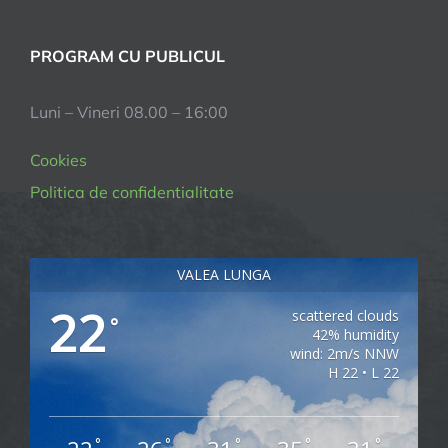
PROGRAM CU PUBLICUL
Luni – Vineri 08.00 – 16:00
Cookies
Politica de confidentialitate
VALEA LUNGA
22
scattered clouds
°
42% humidity
wind: 2m/s NNW
H 22 • L 22
°
°
°
°
°