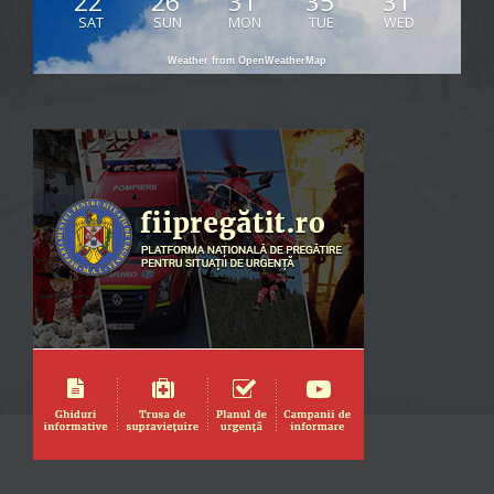
22
26
31
35
31
SAT
SUN
MON
TUE
WED
Weather from OpenWeatherMap