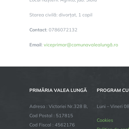
Starea civilă: divorțat, 1 copil
Contact
: 0786072132
Email
:
viceprimar@comunavalealungă.ro
PRIMĂRIA VALEA LUNGĂ
PROGRAM CU
Adresa : Victoriei Nr.328 B,
Luni – Vineri 0
Cod Postal : 517815
Cookies
Cod Fiscal : 4562176