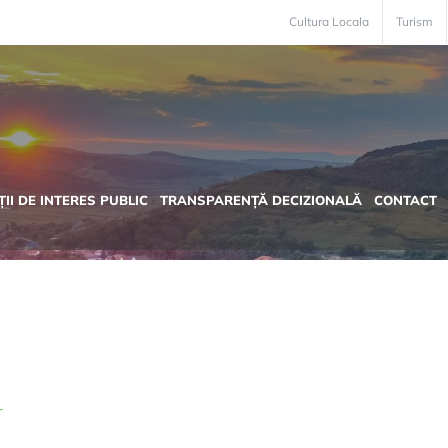
Cultura Locala
Turism
II DE INTERES PUBLIC
TRANSPARENȚĂ DECIZIONALĂ
CONTACT
r