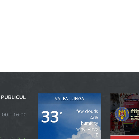
 PUBLICUL
VALEA LUNGA
33
few clouds
°
8.00 – 16:00
22%
humidity
wind: 4m/s
E