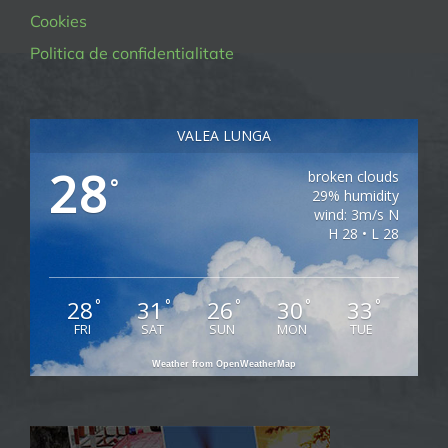
Cookies
Politica de confidentialitate
VALEA LUNGA
28
broken clouds
°
29% humidity
wind: 3m/s N
H 28 • L 28
28
31
26
30
33
°
°
°
°
°
FRI
SAT
SUN
MON
TUE
Weather from OpenWeatherMap