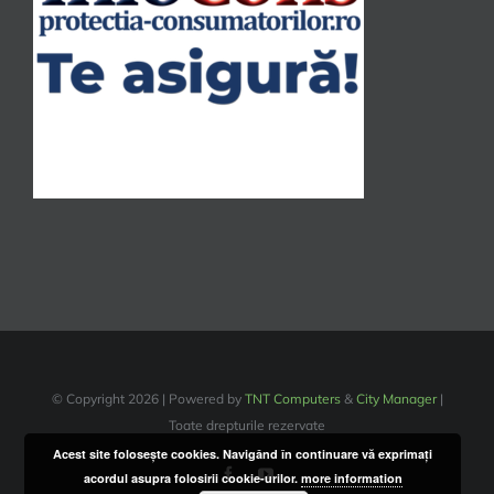
© Copyright
2026 | Powered by
TNT Computers
&
City Manager
|
Toate drepturile rezervate
Acest site foloseşte cookies. Navigând în continuare vă exprimaţi
Facebook
YouTube
acordul asupra folosirii cookie-urilor.
more information