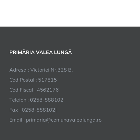
PRIMĂRIA VALEA LUNGĂ
Adresa : Victoriei Nr.328 B,
Cod Postal : 517815
Cod Fiscal : 4562176
Telefon : 0258-888102
Fax : 0258-888102|
Email : primaria@comunavalealunga.ro