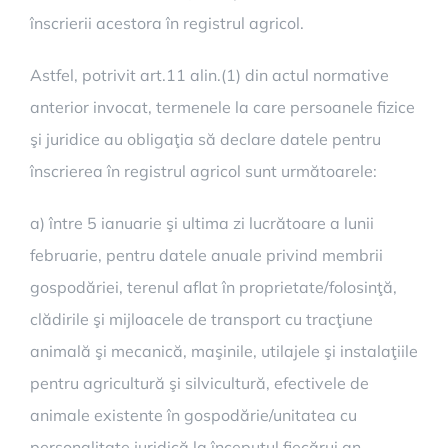
înscrierii acestora în registrul agricol.
Astfel, potrivit art.11 alin.(1) din actul normative
anterior invocat, termenele la care persoanele fizice
şi juridice au obligaţia să declare datele pentru
înscrierea în registrul agricol sunt următoarele:
a) între 5 ianuarie şi ultima zi lucrătoare a lunii
februarie, pentru datele anuale privind membrii
gospodăriei, terenul aflat în proprietate/folosinţă,
clădirile şi mijloacele de transport cu tracţiune
animală şi mecanică, maşinile, utilajele şi instalaţiile
pentru agricultură şi silvicultură, efectivele de
animale existente în gospodărie/unitatea cu
personalitate juridică la începutul fiecărui an,