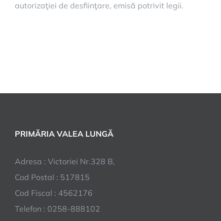
autorizaţiei de desfiinţare, emisă potrivit legii.
PRIMĂRIA VALEA LUNGĂ
Adresa : Victoriei Nr.328 B,
Cod Postal : 517815
Cod Fiscal : 4562176
Telefon : 0258-888102