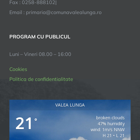
Fax : 0258-888102|
Email : primaria@comunavalealunga.ro
PROGRAM CU PUBLICUL
Luni – Vineri 08.00 – 16:00
Cookies
Politica de confidentialitate
VALEA LUNGA
21
broken clouds
°
47% humidity
wind: 1m/s NNW
H 21 • L 21