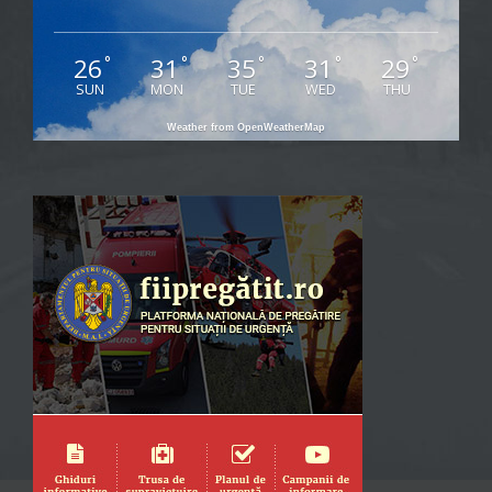
26
31
35
31
29
°
°
°
°
°
SUN
MON
TUE
WED
THU
Weather from OpenWeatherMap