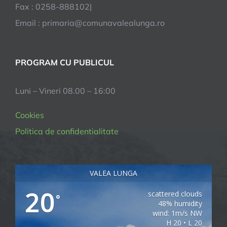
Fax : 0258-888102|
Email : primaria@comunavalealunga.ro
PROGRAM CU PUBLICUL
Luni – Vineri 08.00 – 16:00
Cookies
Politica de confidentialitate
VALEA LUNGA
20
scattered clouds
°
48% humidity
wind: 1m/s NW
H 20 • L 20