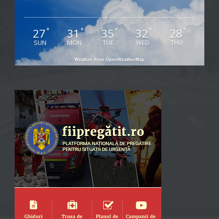
27
31
35
32
28
°
°
°
°
°
SUN
MON
TUE
WED
THU
Weather from OpenWeatherMap