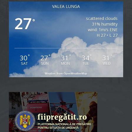
VALEA LUNGA
27
scattered clouds
°
31% humidity
wind: 1m/s ENE
H 27 • L 27
30
27
31
34
31
°
°
°
°
°
SAT
SUN
MON
TUE
WED
Weather from OpenWeatherMap