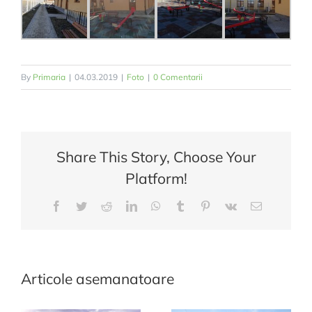
By
Primaria
|
04.03.2019
|
Foto
|
0 Comentarii
Share This Story, Choose Your
Platform!
Facebook
Twitter
Reddit
LinkedIn
WhatsApp
Tumblr
Pinterest
Vk
E-
mail:
Articole asemanatoare