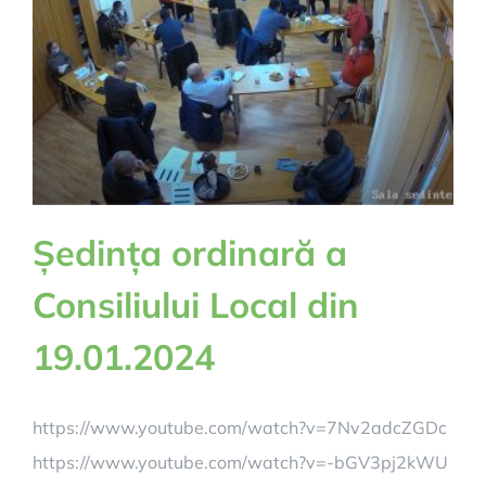
29.02.2024
Ședința ordinară a
Consiliului Local din
19.01.2024
https://www.youtube.com/watch?v=7Nv2adcZGDc
https://www.youtube.com/watch?v=-bGV3pj2kWU