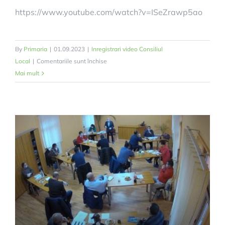
https://www.youtube.com/watch?v=ISeZrawp5ao
By
Primaria
|
01.09.2023
|
Inregistrari video Consiliul
pentru
Local
|
Comentariile sunt închise
Ședința
Mai mult
ordinară
a
Consiliului
Local
din
31.08.2023