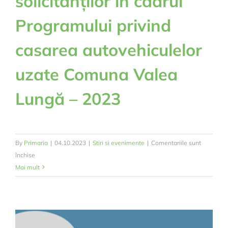
solicitanților în cadrul
Programului privind
casarea autovehiculelor
uzate Comuna Valea
Lungă – 2023
By
Primaria
|
04.10.2023
|
Stiri si evenimente
|
Comentariile sunt
pentru
închise
Procedura
Mai mult
internă
privind
participarea
solicitanților
în