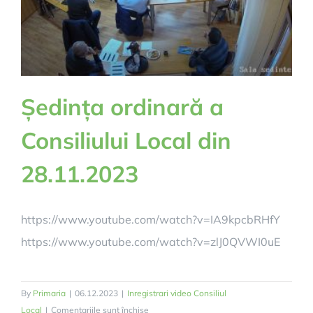
Ședința ordinară a
Consiliului Local din
28.11.2023
https://www.youtube.com/watch?v=IA9kpcbRHfY
https://www.youtube.com/watch?v=zlJ0QVWI0uE
By
Primaria
|
06.12.2023
|
Inregistrari video Consiliul
pentru
Local
|
Comentariile sunt închise