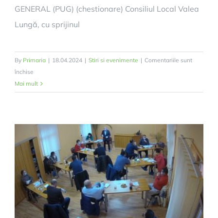
GENERAL (PUG) (chestionare) Consiliul Local Valea
Lungă, cu sprijinul
By
Primaria
|
18.04.2024
|
Stiri si evenimente
|
Comentariile sunt
pentru
închise
COMUNA
Mai mult
VALEA
LUNGĂ
–
PLAN
URBANISTIC
GENERAL
(PUG)