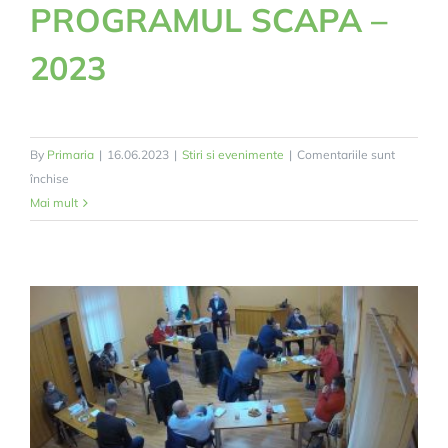
PROGRAMUL SCAPA –
2023
By
Primaria
|
16.06.2023
|
Stiri si evenimente
|
Comentariile sunt
pentru
închise
INFORMARE
Mai mult
PRIVIND
CAMPANIA
GRATUITĂ
DE
COLECTARE
A
AMBALAJELOR
DE
PESTICIDE
PRIN