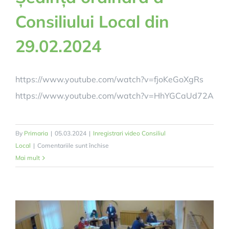
Consiliului Local din
29.02.2024
https://www.youtube.com/watch?v=fjoKeGoXgRs
https://www.youtube.com/watch?v=HhYGCaUd72A
By
Primaria
|
05.03.2024
|
Inregistrari video Consiliul
pentru
Local
|
Comentariile sunt închise
Ședința
Mai mult
ordinară
a
Consiliului
Local
din