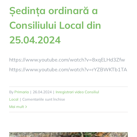
Ședința ordinară a
Consiliului Local din
25.04.2024
https://www.youtube.com/watch?v=8xqELHd3Zfw
https://www.youtube.com/watch?v=rYZBWKTb1TA
By
Primaria
|
26.04.2024
|
Inregistrari video Consiliul
pentru
Local
|
Comentariile sunt închise
Ședința
Mai mult
ordinară
a
Consiliului
Local