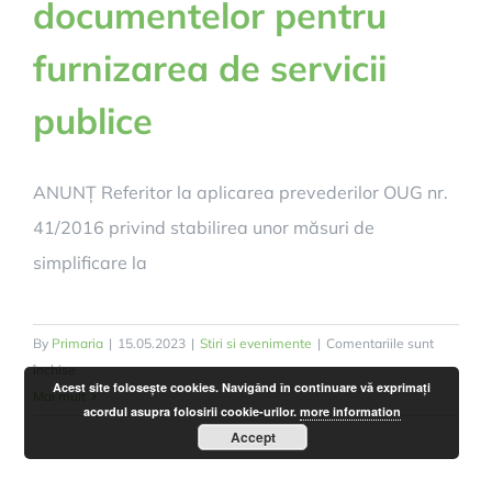
documentelor pentru
furnizarea de servicii
publice
ANUNȚ Referitor la aplicarea prevederilor OUG nr.
41/2016 privind stabilirea unor măsuri de
simplificare la
By
Primaria
|
15.05.2023
|
Stiri si evenimente
|
Comentariile sunt
pentru
închise
Acest site foloseşte cookies. Navigând în continuare vă exprimaţi
E-
Mai mult
acordul asupra folosirii cookie-urilor.
more information
mail
Accept
pentru
primirea