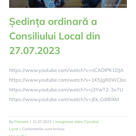
Ședința ordinară a
Consiliului Local din
27.07.2023
https://www.youtube.com/watch?v=nCADlPK1DJA
https://www.youtube.com/watch?v=1K5JgR0WCbo
https://www.youtube.com/watch?v=j3YwT2-3xTU
https://www.youtube.com/watch?v=JEk_CdI8lXM
By
Primaria
|
31.07.2023
|
Inregistrari video Consiliul
pentru
Local
|
Comentariile sunt închise
Ședința