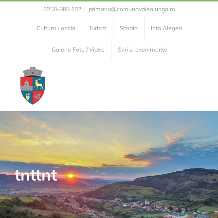
Skip
0258-888.102
|
primaria@comunavalealunga.ro
to
Cultura Locala
Turism
Scoala
Info Alegeri
content
Galerie Foto / Video
Stiri si evenimente
tnttnt