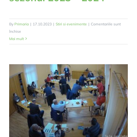
By
Primaria
|
17.10.2023
|
Stiri si evenimente
|
Comentariile sunt
pentru
închise
Ajutoare
Mai mult
pentru
încălzire
sezonul
2023
–
2024