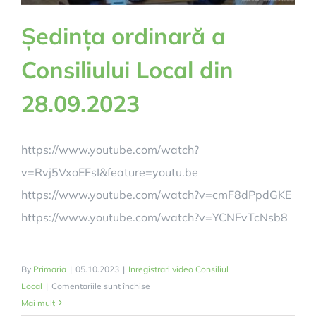
Ședința ordinară a
Consiliului Local din
28.09.2023
https://www.youtube.com/watch?
v=Rvj5VxoEFsI&feature=youtu.be
https://www.youtube.com/watch?v=cmF8dPpdGKE
https://www.youtube.com/watch?v=YCNFvTcNsb8
By
Primaria
|
05.10.2023
|
Inregistrari video Consiliul
pentru
Local
|
Comentariile sunt închise
Ședința
Mai mult