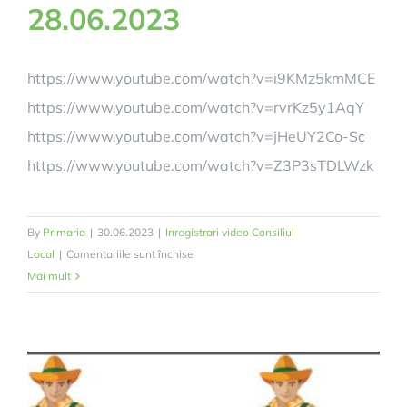
28.06.2023
https://www.youtube.com/watch?v=i9KMz5kmMCE
https://www.youtube.com/watch?v=rvrKz5y1AqY
https://www.youtube.com/watch?v=jHeUY2Co-Sc
https://www.youtube.com/watch?v=Z3P3sTDLWzk
By
Primaria
|
30.06.2023
|
Inregistrari video Consiliul
pentru
Local
|
Comentariile sunt închise
Ședința
Mai mult
ordinară
a
Consiliului
Local
din
28.06.2023