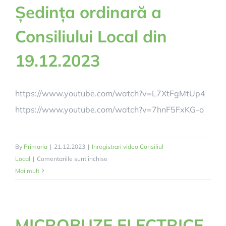
Ședința ordinară a
Consiliului Local din
19.12.2023
https://www.youtube.com/watch?v=L7XtFgMtUp4
https://www.youtube.com/watch?v=7hnF5FxKG-o
By
Primaria
|
21.12.2023
|
Inregistrari video Consiliul
pentru
Local
|
Comentariile sunt închise
Ședința
Mai mult
ordinară
a
Consiliului
MICROBUZE ELECTRICE
Local