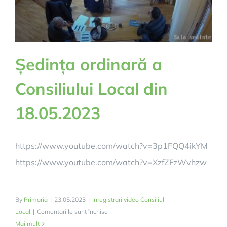
PROGRAMUL
SCAPA
–
2023
Ședința ordinară a
Consiliului Local din
18.05.2023
https://www.youtube.com/watch?v=3p1FQQ4ikYM
https://www.youtube.com/watch?v=XzfZFzWvhzw
By
Primaria
|
23.05.2023
|
Inregistrari video Consiliul
pentru
Local
|
Comentariile sunt închise
Ședința
Mai mult