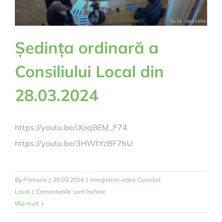
Ședința ordinară a
Consiliului Local din
28.03.2024
https://youtu.be/iXoqBEM_F74
https://youtu.be/3HWtYzBF7bU
By
Primaria
|
29.03.2024
|
Inregistrari video Consiliul
pentru
Local
|
Comentariile sunt închise
Ședința
Mai mult
ordinară