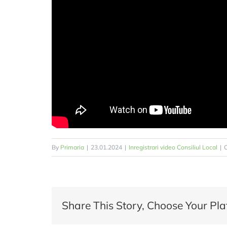
By
Primaria
|
23.01.2024
|
Inregistrari video Consiliul Local
|
C
Share This Story, Choose Your Pla