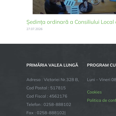
Ședința ordinară a Consiliului Loca
27.07.2026
PRIMĂRIA VALEA LUNGĂ
PROGRAM CU
Adresa : Victoriei Nr.328 B,
Luni – Vineri 0
Cod Postal : 517815
Cookies
Cod Fiscal : 4562176
Politica de con
Telefon : 0258-888102
Fax : 0258-888102|