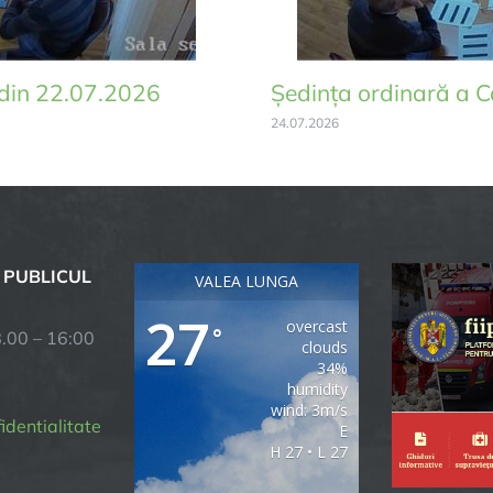
l din 22.07.2026
Ședința ordinară a C
24.07.2026
 PUBLICUL
VALEA LUNGA
27
overcast
°
8.00 – 16:00
clouds
34%
humidity
wind: 3m/s
fidentialitate
E
H 27 • L 27