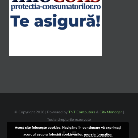
© Copyright
2026 | Powered by
TNT Computers
&
City Manager
|
Toate drepturile rezervate
Acest site foloseşte cookies. Navigând în continuare vă exprimaţi
Facebook
YouTube
acordul asupra folosirii cookie-urilor.
more information