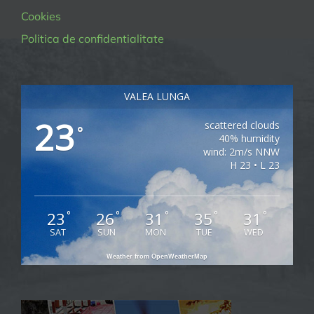
Cookies
Politica de confidentialitate
VALEA LUNGA
23
scattered clouds
°
40% humidity
wind: 2m/s NNW
H 23 • L 23
23
26
31
35
31
°
°
°
°
°
SAT
SUN
MON
TUE
WED
Weather from OpenWeatherMap