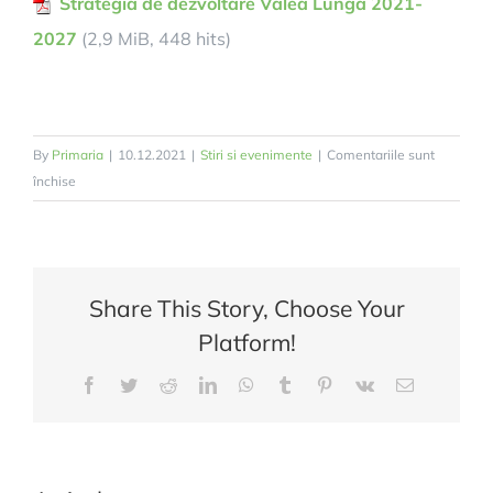
Strategia de dezvoltare Valea Lunga 2021-
2027
(2,9 MiB, 448 hits)
By
Primaria
|
10.12.2021
|
Stiri si evenimente
|
Comentariile sunt
pentru
închise
Strategia
de
dezvoltare
Valea
Share This Story, Choose Your
Lungă
Platform!
2021-
2027
Facebook
Twitter
Reddit
LinkedIn
WhatsApp
Tumblr
Pinterest
Vk
E-
mail: