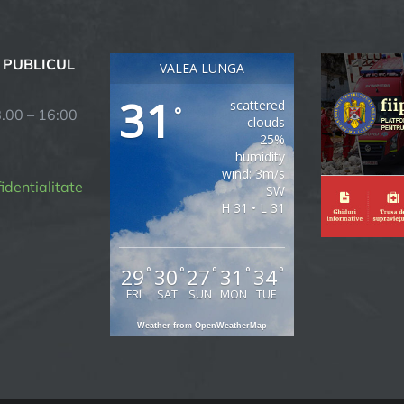
 PUBLICUL
VALEA LUNGA
31
scattered
°
8.00 – 16:00
clouds
25%
humidity
wind: 3m/s
fidentialitate
SW
H 31 • L 31
29
30
27
31
34
°
°
°
°
°
FRI
SAT
SUN
MON
TUE
Weather from OpenWeatherMap