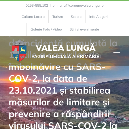
Skip
Hotărârea nr. 259 din
0258-888.102
|
primaria@comunavalealunga.ro
to
23.10.2021 – CJSU Alba –
Cultura Locala
Turism
Scoala
Info Alegeri
content
privind constatarea ratei
Galerie Foto / Video
Stiri si evenimente
de incidență cumulată la
14 zile a cazurilor de
îmbolnăvire cu SARS-
COV-2, la data de
23.10.2021 și stabilirea
măsurilor de limitare și
prevenire a răspândirii
virusului SARS-COV-2 la