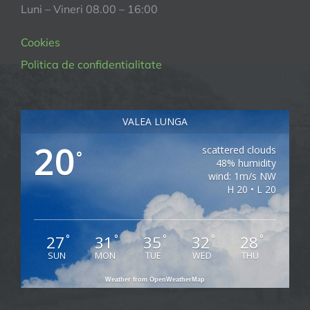
Lungă,
Luni – Vineri 08.00 – 16:00
județul
Alba
Cookies
Politica de confidentialitate
VALEA LUNGA
20
scattered clouds
°
48% humidity
wind: 1m/s NW
H 20 • L 20
27
31
35
32
28
°
°
°
°
°
SUN
MON
TUE
WED
THU
Weather from OpenWeatherMap