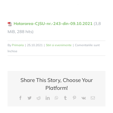
Hotararea-CJSU-nr.-243-din-09.10.2021
(3,8
MiB, 288 hits)
By
Primaria
|
25.10.2021
|
Stiri si evenimente
|
Comentariile sunt
pentru
închise
Hotărârea
nr.
259
din
Share This Story, Choose Your
23.10.2021
Platform!
–
CJSU
Facebook
Twitter
Reddit
LinkedIn
WhatsApp
Tumblr
Pinterest
Vk
E-
Alba
mail:
–
privind