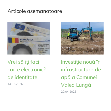
constatarea
Articole asemanatoare
ratei
de
incidență
cumulată
la
14
zile
a
cazurilor
Vrei să îți faci
Investiție nouă în
de
carte electronică
infrastructura de
îmbolnăvire
cu
de identitate
apă a Comunei
SARS-
Valea Lungă
14.05.2026
COV-
20.04.2026
2,
la
data