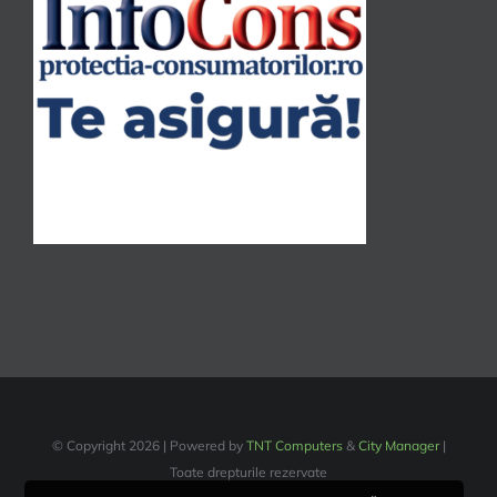
© Copyright
2026 | Powered by
TNT Computers
&
City Manager
|
Toate drepturile rezervate