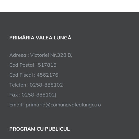
PRIMĂRIA VALEA LUNGĂ
Adresa : Victoriei Nr.328 B,
Cod Postal : 517815
Cod Fiscal : 4562176
Telefon : 0258-888102
Fax : 0258-888102|
Email : primaria@comunavalealunga.ro
PROGRAM CU PUBLICUL