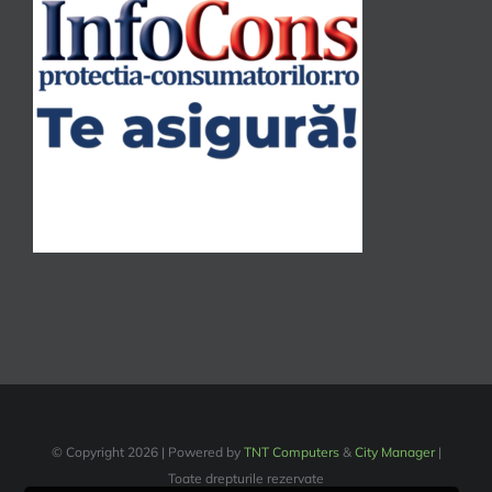
© Copyright
2026 | Powered by
TNT Computers
&
City Manager
|
Toate drepturile rezervate