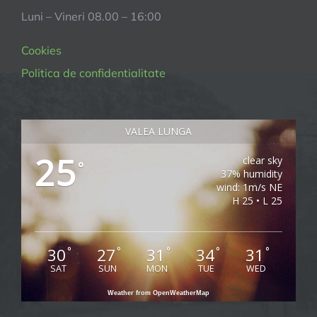
Luni – Vineri 08.00 – 16:00
Cookies
Politica de confidentialitate
VALEA LUNGA
25
clear sky
°
37% humidity
wind: 1m/s NE
H 25 • L 25
30
27
31
34
31
°
°
°
°
°
SAT
SUN
MON
TUE
WED
Weather from OpenWeatherMap