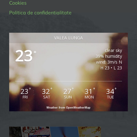
Cookies
Politica de confidentialitate
VALEA LUNGA
23
clear sky
°
39% humidity
wind: 3m/s N
H 23 • L 23
23
32
27
31
34
°
°
°
°
°
FRI
SAT
SUN
MON
TUE
Weather from OpenWeatherMap