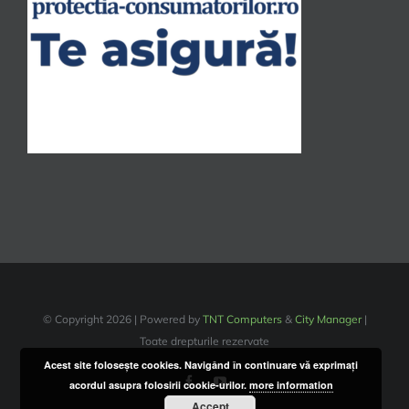
© Copyright
2026 | Powered by
TNT Computers
&
City Manager
|
Toate drepturile rezervate
Acest site foloseşte cookies. Navigând în continuare vă exprimaţi
Facebook
YouTube
acordul asupra folosirii cookie-urilor.
more information
Accept