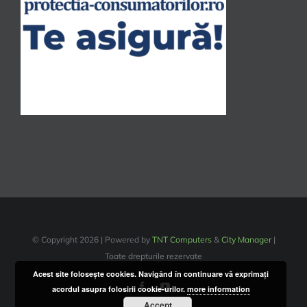
© Copyright
2026 | Powered by
TNT Computers
&
City Manager
|
Toate drepturile rezervate
Acest site foloseşte cookies. Navigând în continuare vă exprimaţi
Facebook
YouTube
acordul asupra folosirii cookie-urilor.
more information
Accept