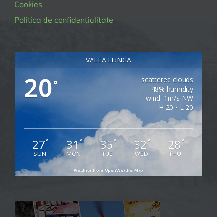
Cookies
Politica de confidentialitate
VALEA LUNGA
20
scattered clouds
°
48% humidity
wind: 1m/s NW
H 20 • L 20
27
31
35
32
28
°
°
°
°
°
SUN
MON
TUE
WED
THU
Weather from OpenWeatherMap