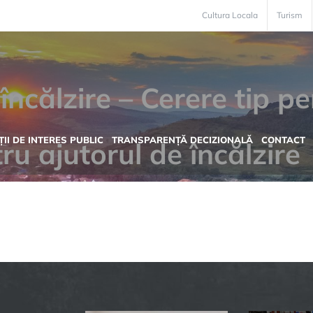
Cultura Locala
Turism
încălzire – Cerere tip p
II DE INTERES PUBLIC
TRANSPARENȚĂ DECIZIONALĂ
CONTACT
ru ajutorul de încălzire