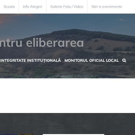
Scoala
Info Alegeri
Galerie Foto / Video
Stiri si evenimente
entru eliberarea
INTEGRITATE INSTITUȚIONALĂ
MONITORUL OFICIAL LOCAL