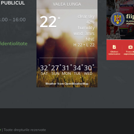
 PUBLICUL
VALEA LUNGA
22
clear sky
°
8.00 – 16:00
42%
humidity
wind: 3m/s
NNE
fidentialitate
H 22 • L 22
32
27
31
34
30
°
°
°
°
°
SAT
SUN
MON
TUE
WED
Weather from OpenWeatherMap
r
| Toate drepturile rezervate