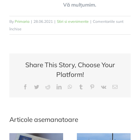
Vă mulțumim.
By
Primaria
|
28.06.2021
|
Stiri si evenimente
|
Comentariile sunt
pentru
închise
ANUNȚ
VACCINARE
Share This Story, Choose Your
Platform!
Facebook
Twitter
Reddit
LinkedIn
WhatsApp
Tumblr
Pinterest
Vk
E-
mail:
Articole asemanatoare