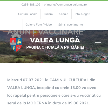
Skip
0258-888.102
|
primaria@comunavalealunga.ro
to
Cultura Locala
Turism
Scoala
Info Alegeri
content
Galerie Foto / Video
Stiri si evenimente
ANUNȚ VACCINARE
Miercuri 07.07.2021 la CĂMINUL CULTURAL din
VALEA LUNGĂ, începând cu orele 13.00 va avea
loc rapelul pentru persoanele care s-au vaccinat cu
serul de la MODERNA în data de 09.06.2021.