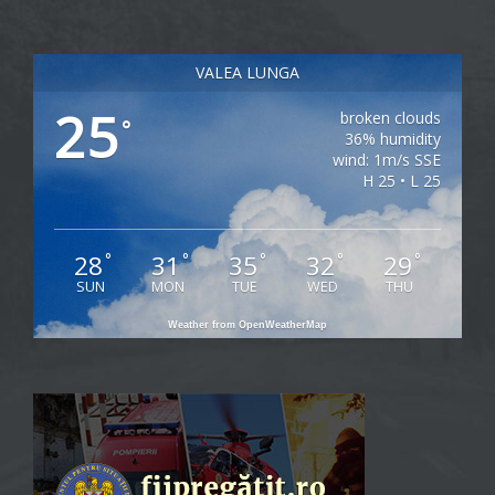
VALEA LUNGA
25
broken clouds
°
36% humidity
wind: 1m/s SSE
H 25 • L 25
28
31
35
32
29
°
°
°
°
°
SUN
MON
TUE
WED
THU
Weather from OpenWeatherMap