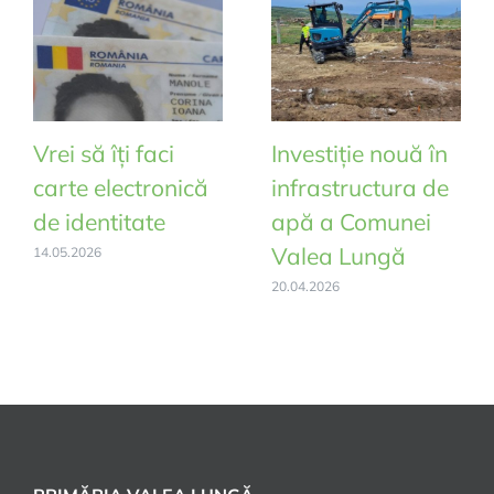
Vrei să îți faci
Investiție nouă în
carte electronică
infrastructura de
de identitate
apă a Comunei
Valea Lungă
14.05.2026
20.04.2026