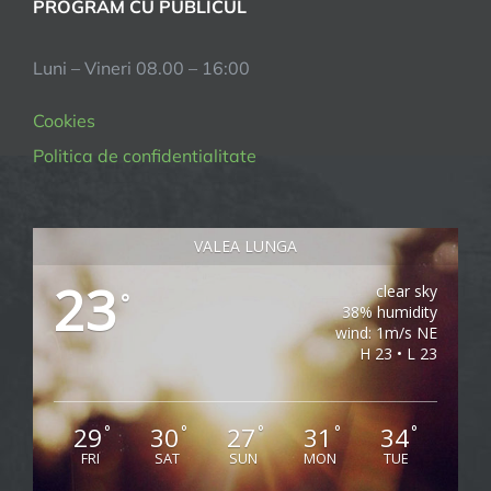
PROGRAM CU PUBLICUL
Luni – Vineri 08.00 – 16:00
Cookies
Politica de confidentialitate
VALEA LUNGA
23
clear sky
°
38% humidity
wind: 1m/s NE
H 23 • L 23
29
30
27
31
34
°
°
°
°
°
FRI
SAT
SUN
MON
TUE