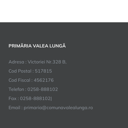
PRIMĂRIA VALEA LUNGĂ
Adresa : Victoriei Nr.328 B,
Cod Postal : 517815
Cod Fiscal : 4562176
Telefon : 0258-888102
Fax : 0258-888102|
Email : primaria@comunavalealunga.ro