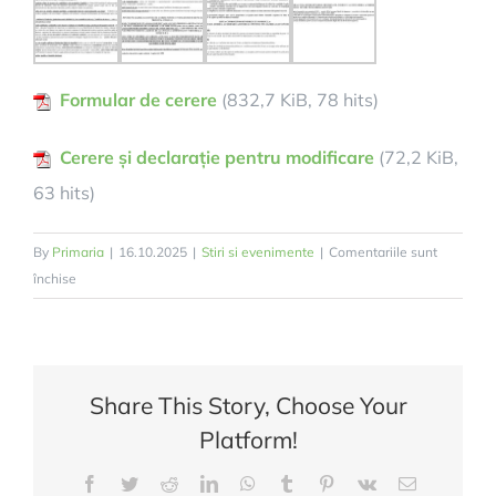
Formular de cerere
(832,7 KiB, 78 hits)
Cerere și declarație pentru modificare
(72,2 KiB,
63 hits)
By
Primaria
|
16.10.2025
|
Stiri si evenimente
|
Comentariile sunt
pentru
închise
Ajutoare
pentru
încălzire
sezonul
Share This Story, Choose Your
2025
Platform!
–
2026
Facebook
Twitter
Reddit
LinkedIn
WhatsApp
Tumblr
Pinterest
Vk
E-