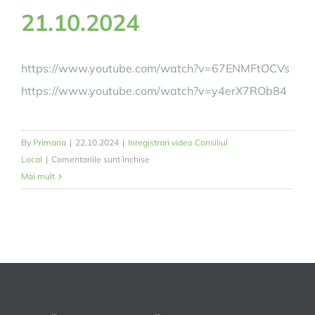
21.10.2024
https://www.youtube.com/watch?v=67ENMFtOCVs
https://www.youtube.com/watch?v=y4erX7ROb84
By
Primaria
|
22.10.2024
|
Inregistrari video Consiliul
pentru
Local
|
Comentariile sunt închise
Ședința
Mai mult
ordinară
a
Consiliului
Local
din
21.10.2024