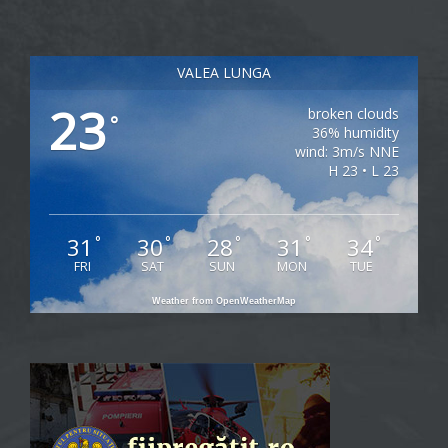
VALEA LUNGA
23
broken clouds
°
36% humidity
wind: 3m/s NNE
H 23 • L 23
31
30
28
31
34
°
°
°
°
°
FRI
SAT
SUN
MON
TUE
Weather from OpenWeatherMap